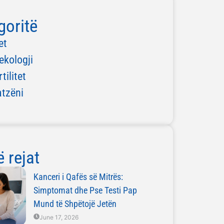
goritë
et
ekologji
rtilitet
atzëni
 rejat
Kanceri i Qafës së Mitrës:
Simptomat dhe Pse Testi Pap
Mund të Shpëtojë Jetën
June 17, 2026