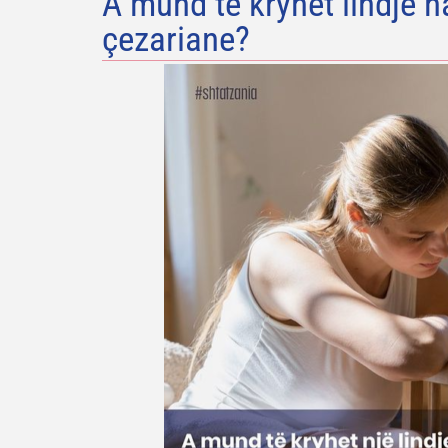
A mund të kryhet lindje n
çezariane?