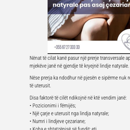
Nënat të cilat kanë pasur një prerje transversale a
mjekëve janë në gjendje të kryejnë lindje natyrale.
Nëse prerja ka ndodhur në pjesën e sipërme nuk re
të uterusit.
Disa faktorë të cilët ndikojnë në ktë vendim janë:
• Pozicionimi i fëmijës;
• Një çarje e uterusit nga lindja natyrale;
• Numri i lindjeve çezariane;
• Koha e shtatzënisë së fundit; etj.