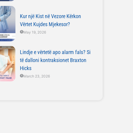
Kur një Kist në Vezore Kërkon
Vërtet Kujdes Mjekesor?
May 19, 2026
Lindje e vërtetë apo alarm fals? Si
të dalloni kontraksionet Braxton
Hicks
March 23, 2026