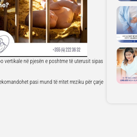
po vertikale në pjesën e poshtme të uterusit sipas
komandohet pasi mund të rritet rreziku për çarje