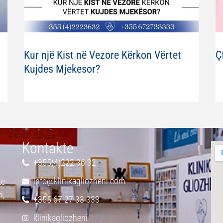
Kur një Kist në Vezore Kërkon Vërtet
Ç
Kujdes Mjekesor?
Kontakte
+355(4)222 36 32
info@klinikagliozheni.com
te
i,
+355 67 27 33 333
klinikagliozheni