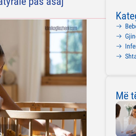
atyrale pas asaj
Kate
Beb
Gjin
Infe
Sht
Më të