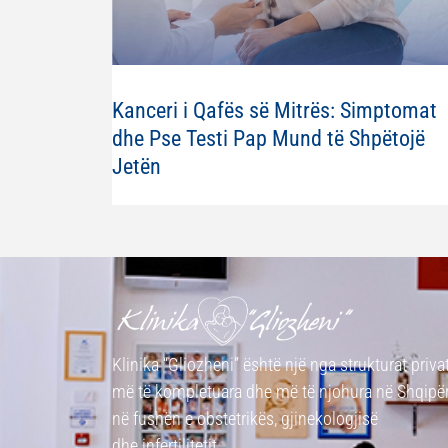
Kanceri i Qafës së Mitrës: Simptomat
dhe Pse Testi Pap Mund të Shpëtojë
Jetën
Klinika “Gliozheni” është një nga strukturat priva
më të kompletuara dhe më të njohura në Shqipër
në fushën e obstetrikës, gjinekologjisë
dhe infertilitetit.