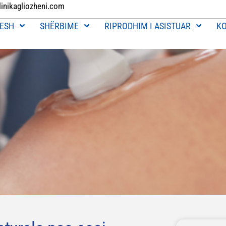
linikagliozheni.com
ESH
SHËRBIME
RIPRODHIM I ASISTUAR
K