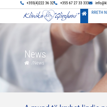
+355(4)222 36 32
+355 67 27 33 333
info@k
RRETH N
News
/
News