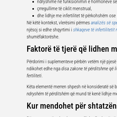
ndryshime në funksionimin e hormoneve se
çrregullime të ciklit menstrual,
dhe lidhje me infertilitet të përkohshëm ose 
Në këtë kontekst, vlerësimi përmes
analizës së s
njësoj si edhe shqyrtimi i
shkaqeve të infertilitetit
shumëfaktorëshe.
Faktorë të tjerë që lidhen me
Përdorimi i suplementeve përbën vetëm një pjesë t
ndikohet edhe nga
disa zakone të përditshme që lid
fertiliteti
.
Këta elementë merren shpesh në konsideratë së ba
ndryshëm të përditshëm
që mund të kenë lidhje me
Kur mendohet për shtatzën