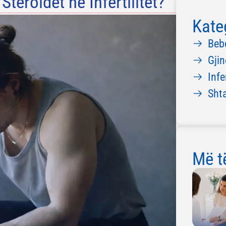
teroidet në Infertilitet?
Kate
Beb
Gjin
Infe
Sht
Më të