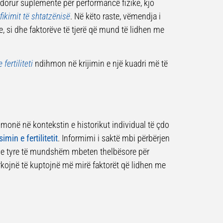
dorur suplemente për performancë fizike, kjo
ifikimit të shtatzënisë
. Në këto raste, vëmendja i
, si dhe faktorëve të tjerë që mund të lidhen me
fertiliteti
ndihmon në krijimin e një kuadri më të
hmonë në kontekstin e historikut individual të çdo
simin e fertilitetit
. Informimi i saktë mbi përbërjen
 e tyre të mundshëm mbeten thelbësore për
kojnë të kuptojnë më mirë faktorët që lidhen me