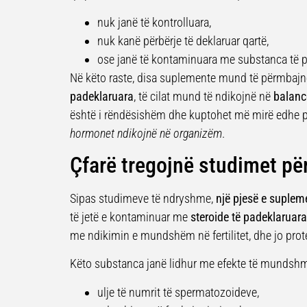
nuk janë të kontrolluara,
nuk kanë përbërje të deklaruar qartë,
ose janë të kontaminuara me substanca të p
Në këto raste, disa suplemente mund të përmbaj
padeklaruara
, të cilat mund të ndikojnë në
balanc
është i rëndësishëm dhe kuptohet më mirë edhe
hormonet ndikojnë në organizëm
.
Çfarë tregojnë studimet pë
Sipas studimeve të ndryshme,
një pjesë e supleme
të jetë e kontaminuar me
steroide të padeklaruara
me ndikimin e mundshëm në fertilitet, dhe jo prot
Këto substanca janë lidhur me efekte të mundshm
ulje të numrit të spermatozoideve,