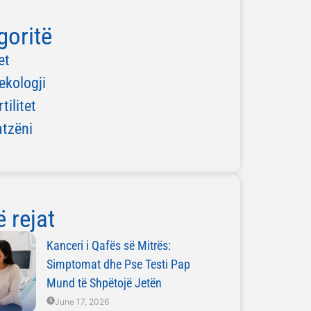
goritë
et
ekologji
rtilitet
atzëni
 rejat
Kanceri i Qafës së Mitrës:
Simptomat dhe Pse Testi Pap
Mund të Shpëtojë Jetën
June 17, 2026