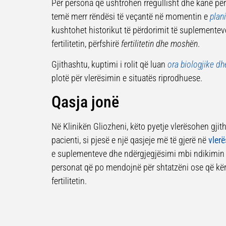
Për persona që ushtrohen rregullisht dhe kanë për
temë merr rëndësi të veçantë në momentin e
plan
kushtohet historikut të përdorimit të suplementeve
fertilitetin, përfshirë
fertilitetin dhe moshën
.
Gjithashtu, kuptimi i rolit që luan
ora biologjike dhe 
plotë për vlerësimin e situatës riprodhuese.
Qasja jonë
Në Klinikën Gliozheni, këto pyetje vlerësohen gjit
pacienti, si pjesë e një qasjeje më të gjerë në
vlerë
e suplementeve dhe ndërgjegjësimi mbi ndikimin
personat që po mendojnë për shtatzëni ose që kër
fertilitetin.