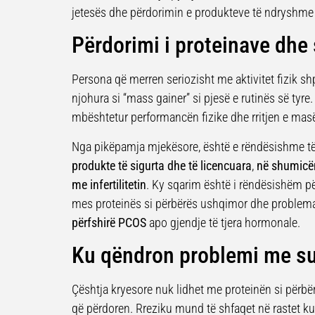
jetesës dhe përdorimin e produkteve të ndryshme 
Përdorimi i proteinave dhe
Persona që merren seriozisht me aktivitet fizik s
njohura si “mass gainer” si pjesë e rutinës së tyre
mbështetur performancën fizike dhe rritjen e ma
Nga pikëpamja mjekësore, është e rëndësishme t
produkte të sigurta dhe të licencuara
,
në shumicën
me infertilitetin
. Ky sqarim është i rëndësishëm p
mes proteinës si përbërës ushqimor dhe problem
përfshirë PCOS
apo gjendje të tjera hormonale.
Ku qëndron problemi me s
Çështja kryesore nuk lidhet me proteinën si përb
që përdoren. Rreziku mund të shfaqet në rastet ku