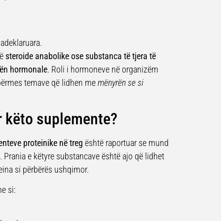
adeklaruara.
në
steroide anabolike ose substanca të tjera të
ën hormonale
. Roli i hormoneve në organizëm
 përmes temave që lidhen me
mënyrën se si
r këto suplemente?
nteve proteinike në treg
është raportuar se mund
. Prania e këtyre substancave është ajo që lidhet
eina si përbërës ushqimor.
e si: