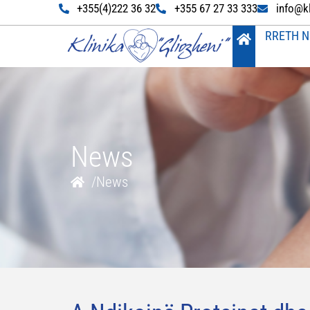
+355(4)222 36 32
+355 67 27 33 333
info@k
RRETH N
News
/
News