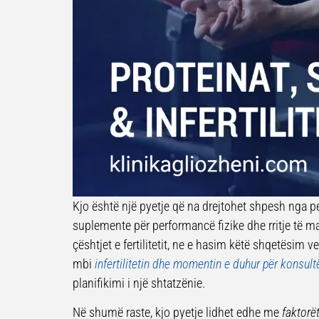
Kjo është një pyetje që na drejtohet shpesh nga p
suplemente për performancë fizike dhe rritje të m
çështjet e fertilitetit, ne e hasim këtë shqetësim 
mbi
infertilitetin dhe momentin e duhur për konsult
planifikimi i një shtatzënie.
Në shumë raste, kjo pyetje lidhet edhe me
faktorët