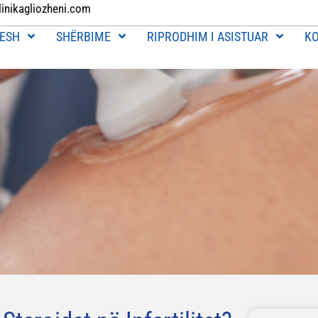
linikagliozheni.com
ESH
SHËRBIME
RIPRODHIM I ASISTUAR
K