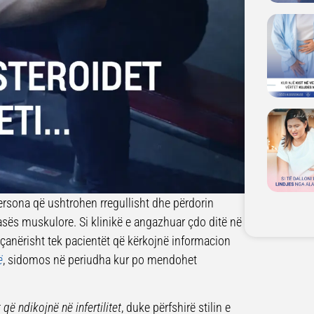
ersona që ushtrohen rregullisht dhe përdorin
asës muskulore. Si klinikë e angazhuar çdo ditë në
veçanërisht tek pacientët që kërkojnë informacion
ë
, sidomos në periudha kur po mendohet
 që ndikojnë në infertilitet
, duke përfshirë stilin e