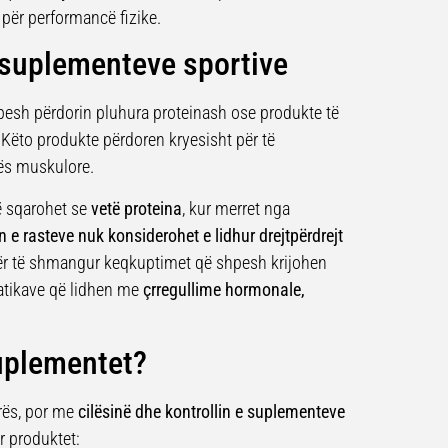
për performancë fizike.
 suplementeve sportive
hpesh përdorin pluhura proteinash ose produkte të
. Këto produkte përdoren kryesisht për të
sës muskulore.
ë sqarohet se
vetë proteina
, kur merret nga
 e rasteve nuk konsiderohet e lidhur drejtpërdrejt
ër të shmangur keqkuptimet që shpesh krijohen
atikave që lidhen me
çrregullime hormonale,
uplementet?
ërës, por me
cilësinë dhe kontrollin e suplementeve
r produktet: