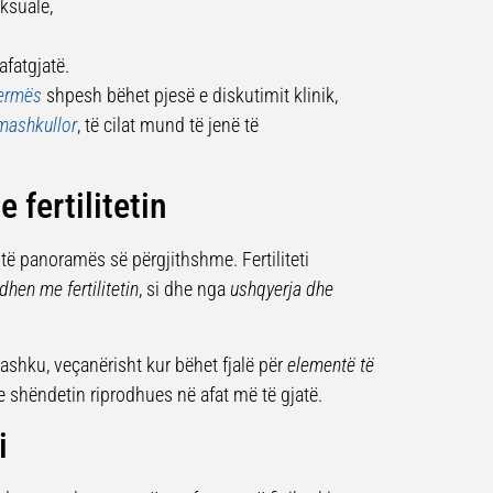
ksuale,
afatgjatë.
permës
shpesh bëhet pjesë e diskutimit klinik,
 mashkullor
, të cilat mund të jenë të
 fertilitetin
ë panoramës së përgjithshme. Fertiliteti
hen me fertilitetin
, si dhe nga
ushqyerja dhe
shku, veçanërisht kur bëhet fjalë për
elementë të
 shëndetin riprodhues në afat më të gjatë.
i