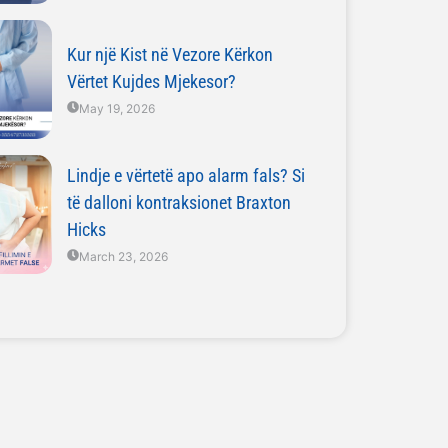
Kur një Kist në Vezore Kërkon
Vërtet Kujdes Mjekesor?
May 19, 2026
Lindje e vërtetë apo alarm fals? Si
të dalloni kontraksionet Braxton
Hicks
March 23, 2026