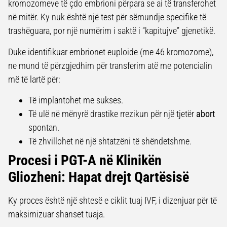
kromozomeve të çdo embrioni përpara se ai të transferohet
në mitër. Ky nuk është një test për sëmundje specifike të
trashëguara, por një numërim i saktë i “kapitujve” gjenetikë.
Duke identifikuar embrionet euploide (me 46 kromozome),
ne mund të përzgjedhim për transferim atë me potencialin
më të lartë për:
Të implantohet me sukses.
Të ulë në mënyrë drastike rrezikun për një tjetër
abort
spontan.
Të zhvillohet në një shtatzëni të shëndetshme.
Procesi i PGT-A në Klinikën
Gliozheni: Hapat drejt Qartësisë
Ky proces është një shtesë e ciklit tuaj IVF, i dizenjuar për të
maksimizuar shanset tuaja.