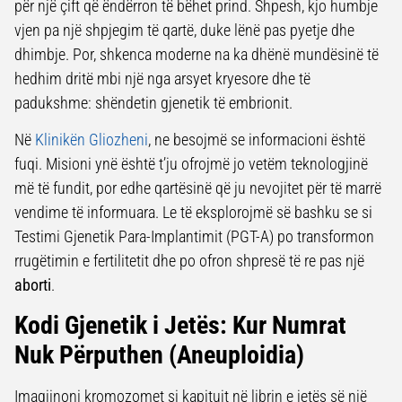
për një çift që ëndërron të bëhet prind. Shpesh, kjo humbje
vjen pa një shpjegim të qartë, duke lënë pas pyetje dhe
dhimbje. Por, shkenca moderne na ka dhënë mundësinë të
hedhim dritë mbi një nga arsyet kryesore dhe të
padukshme: shëndetin gjenetik të embrionit.
Në
Klinikën Gliozheni
, ne besojmë se informacioni është
fuqi. Misioni ynë është t’ju ofrojmë jo vetëm teknologjinë
më të fundit, por edhe qartësinë që ju nevojitet për të marrë
vendime të informuara. Le të eksplorojmë së bashku se si
Testimi Gjenetik Para-Implantimit (PGT-A) po transformon
rrugëtimin e fertilitetit dhe po ofron shpresë të re pas një
aborti
.
Kodi Gjenetik i Jetës: Kur Numrat
Nuk Përputhen (Aneuploidia)
Imagjinoni kromozomet si kapitujt në librin e jetës së një