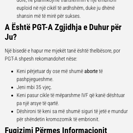
euploid në një cikël të ardhshëm, duke ju dhënë
shansin më të mirë për sukses.
A Është PGT-A Zgjidhja e Duhur për
Ju?
Një bisedë e hapur me mjekët tanë është thelbësore, por
PGT-A shpesh rekomandohet nëse:
Keni përjetuar dy ose më shumë
aborte
të
pashpjegueshme.
Jeni mbi 35 vjeç.
Keni pasur cikle të mëparshme IVF që kanë dështuar
pa një arsye të qartë.
Dëshironi të keni sa më shumë siguri të jetë e mundur
për shëndetin kromozomik të embrionit.
Fuqizimi Përmes Informacionit