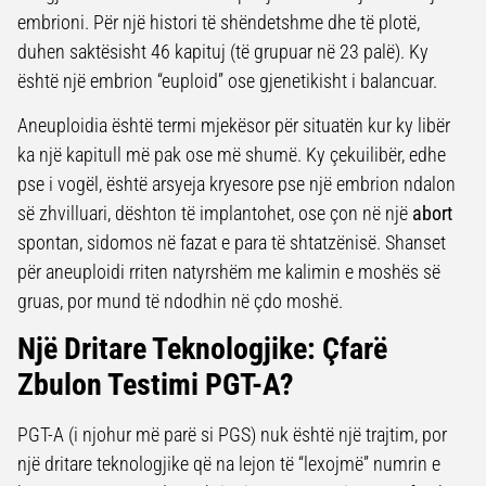
embrioni. Për një histori të shëndetshme dhe të plotë,
duhen saktësisht 46 kapituj (të grupuar në 23 palë). Ky
është një embrion “euploid” ose gjenetikisht i balancuar.
Aneuploidia është termi mjekësor për situatën kur ky libër
ka një kapitull më pak ose më shumë. Ky çekuilibër, edhe
pse i vogël, është arsyeja kryesore pse një embrion ndalon
së zhvilluari, dështon të implantohet, ose çon në një
abort
spontan, sidomos në fazat e para të shtatzënisë. Shanset
për aneuploidi rriten natyrshëm me kalimin e moshës së
gruas, por mund të ndodhin në çdo moshë.
Një Dritare Teknologjike: Çfarë
Zbulon Testimi PGT-A?
PGT-A (i njohur më parë si PGS) nuk është një trajtim, por
një dritare teknologjike që na lejon të “lexojmë” numrin e