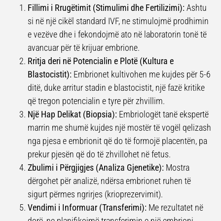
Fillimi i Rrugëtimit (Stimulimi dhe Fertilizimi):
Ashtu
si në një cikël standard IVF, ne stimulojmë prodhimin
e vezëve dhe i fekondojmë ato në laboratorin tonë të
avancuar për të krijuar embrione.
Rritja deri në Potencialin e Plotë (Kultura e
Blastocistit):
Embrionet kultivohen me kujdes për 5-6
ditë, duke arritur stadin e blastocistit, një fazë kritike
që tregon potencialin e tyre për zhvillim.
Një Hap Delikat (Biopsia):
Embriologët tanë ekspertë
marrin me shumë kujdes një mostër të vogël qelizash
nga pjesa e embrionit që do të formojë placentën, pa
prekur pjesën që do të zhvillohet në fetus.
Zbulimi i Përgjigjes (Analiza Gjenetike):
Mostra
dërgohet për analizë, ndërsa embrionet ruhen të
sigurt përmes ngrirjes (krioprezervimit).
Vendimi i Informuar (Transferimi):
Me rezultatet në
dorë, ne planifikojmë transferimin e një embrioni