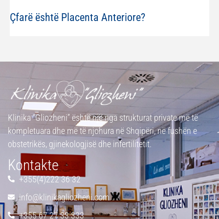
Çfarë është Placenta Anteriore?
Klinika “Gliozheni” është një nga strukturat private më të
kompletuara dhe më të njohura në Shqipëri, në fushën e
obstetrikës, gjinekologjisë dhe infertilitetit.
Kontakte
+355(4)222 36 32
info@klinikagliozheni.com
+355 67 27 33 333