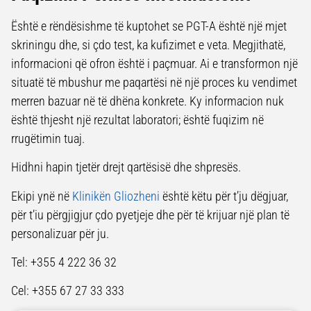
Është e rëndësishme të kuptohet se PGT-A është një mjet
skriningu dhe, si çdo test, ka kufizimet e veta. Megjithatë,
informacioni që ofron është i paçmuar. Ai e transformon një
situatë të mbushur me paqartësi në një proces ku vendimet
merren bazuar në të dhëna konkrete. Ky informacion nuk
është thjesht një rezultat laboratori; është fuqizim në
rrugëtimin tuaj.
Hidhni hapin tjetër drejt qartësisë dhe shpresës.
Ekipi ynë në
Klinikën Gliozheni
është këtu për t’ju dëgjuar,
për t’iu përgjigjur çdo pyetjeje dhe për të krijuar një plan të
personalizuar për ju.
Tel: +355 4 222 36 32
Cel: +355 67 27 33 333