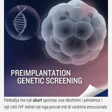
Përballja me një
abort
spontan ose dështimi i përsëritur i
një cikli IVF është një nga provat më të vështira emocionale