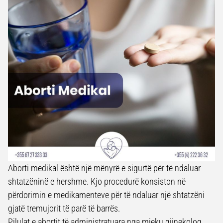
Aborti medikal është një mënyrë e sigurtë për të ndaluar
shtatzëninë e hershme. Kjo procedurë konsiston në
përdorimin e medikamenteve për të ndaluar një shtatzëni
gjatë tremujorit të parë të barrës.
Pilulat e abortit të administratuara nga mjeku gjinekolog