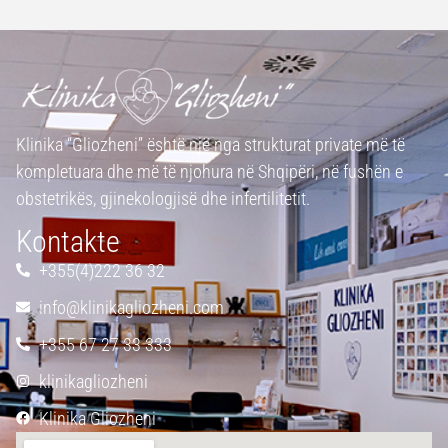
Klinika “Gliozheni” është një nga strukturat private më të
kompletuara dhe më të njohura në Shqipëri, në fushën e
obstetrikës, gjinekologjisë dhe infertilitetit.
Kontakte
+355(4)222 36 32
info@klinikagliozheni.com
+355 67 27 33 333
klinikagliozheni
Klinika Gliozheni