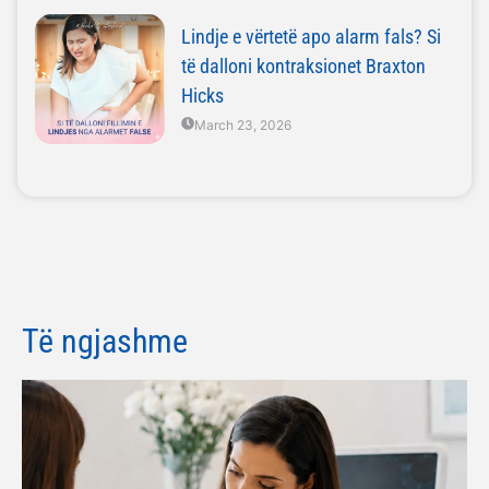
Lindje e vërtetë apo alarm fals? Si
të dalloni kontraksionet Braxton
Hicks
March 23, 2026
Të ngjashme