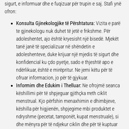
sigurt, e informuar dhe e fuqizuar për trupin e saj. Stafi ynë
ofron:
Konsulta Gjinekologjike të Përshtatura:
Vizita e parë
te gjinekologu nuk duhet të jetë e frikshme. Për
adoleshentet, ajo është kryesisht një bisedë. Mjekët
tanë janë të specializuar në shëndetin e
adoleshenteve, duke krijuar një mjedis të sigurt dhe
konfidencial ku çdo pyetje, sado e thjeshtë apo e
ndërlikuar, është e mirëpritur. Ne jemi këtu për të
ofruar informacion, jo për të gjykuar.
Informim dhe Edukim i Thelluar:
Ne ofrojmë seanca
këshillimi për të shpjeguar gjithçka rreth ciklit
menstrual. Kjo përfshin menaxhimin e dhimbjeve,
këshilla për higjienën, shpjegime mbi produktet e
ndryshme (pecetat, tamponët, kupat menstruale), si
dhe mënyra për të ndjekur ciklin dhe për të kuptuar