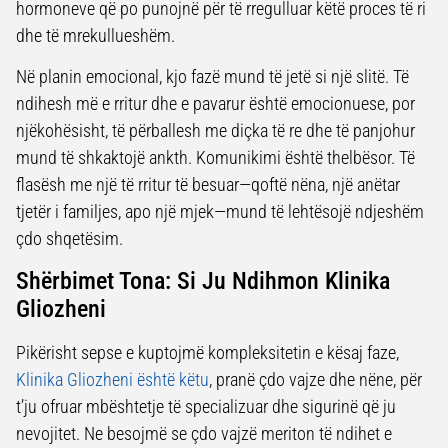
hormoneve që po punojnë për të rregulluar këtë proces të ri
dhe të mrekullueshëm.
Në planin emocional, kjo fazë mund të jetë si një slitë. Të
ndihesh më e rritur dhe e pavarur është emocionuese, por
njëkohësisht, të përballesh me diçka të re dhe të panjohur
mund të shkaktojë ankth. Komunikimi është thelbësor. Të
flasësh me një të rritur të besuar—qoftë nëna, një anëtar
tjetër i familjes, apo një mjek—mund të lehtësojë ndjeshëm
çdo shqetësim.
Shërbimet Tona: Si Ju Ndihmon Klinika
Gliozheni
Pikërisht sepse e kuptojmë kompleksitetin e kësaj faze,
Klinika Gliozheni
është këtu
, pranë çdo vajze dhe nëne, për
t’ju ofruar mbështetje të specializuar dhe sigurinë që ju
nevojitet. Ne besojmë se çdo vajzë meriton të ndihet e