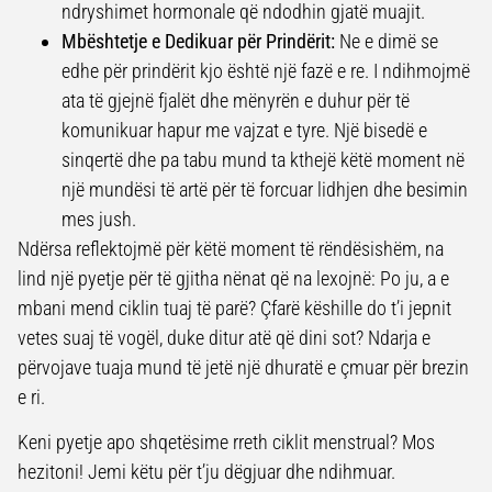
ndryshimet hormonale që ndodhin gjatë muajit.
Mbështetje e Dedikuar për Prindërit:
Ne e dimë se
edhe për prindërit kjo është një fazë e re. I ndihmojmë
ata të gjejnë fjalët dhe mënyrën e duhur për të
komunikuar hapur me vajzat e tyre. Një bisedë e
sinqertë dhe pa tabu mund ta kthejë këtë moment në
një mundësi të artë për të forcuar lidhjen dhe besimin
mes jush.
Ndërsa reflektojmë për këtë moment të rëndësishëm, na
lind një pyetje për të gjitha nënat që na lexojnë: Po ju, a e
mbani mend ciklin tuaj të parë? Çfarë këshille do t’i jepnit
vetes suaj të vogël, duke ditur atë që dini sot? Ndarja e
përvojave tuaja mund të jetë një dhuratë e çmuar për brezin
e ri.
Keni pyetje apo shqetësime rreth ciklit menstrual? Mos
hezitoni! Jemi këtu për t’ju dëgjuar dhe ndihmuar.