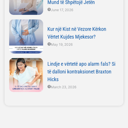
Mund të Shpëtojë Jetën
June 17, 2026
Kur një Kist në Vezore Kërkon
Vërtet Kujdes Mjekesor?
May 19, 2026
Lindje e vërtetë apo alarm fals? Si
të dalloni kontraksionet Braxton
Hicks
March 23, 2026