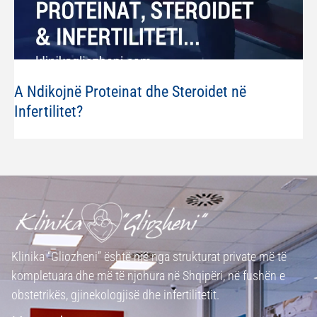
A Ndikojnë Proteinat dhe Steroidet në
Infertilitet?
Klinika “Gliozheni” është një nga strukturat private më të
kompletuara dhe më të njohura në Shqipëri, në fushën e
obstetrikës, gjinekologjisë dhe infertilitetit.