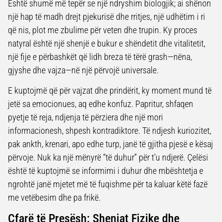
Është shumë më tepër se një ndryshim biologjik; ai shënon
një hap të madh drejt pjekurisë dhe rritjes, një udhëtim i ri
që nis, plot me zbulime për veten dhe trupin. Ky proces
natyral është një shenjë e bukur e shëndetit dhe vitalitetit,
një fije e përbashkët që lidh breza të tërë grash—nëna,
gjyshe dhe vajza—në një përvojë universale.
E kuptojmë që për vajzat dhe prindërit, ky moment mund të
jetë sa emocionues, aq edhe konfuz. Papritur, shfaqen
pyetje të reja, ndjenja të përziera dhe një mori
informacionesh, shpesh kontradiktore. Të ndjesh kuriozitet,
pak ankth, krenari, apo edhe turp, janë të gjitha pjesë e kësaj
përvoje. Nuk ka një mënyrë “të duhur” për t’u ndjerë. Çelësi
është të kuptojmë se informimi i duhur dhe mbështetja e
ngrohtë janë mjetet më të fuqishme për ta kaluar këtë fazë
me vetëbesim dhe pa frikë.
Çfarë të Presësh: Shenjat Fizike dhe