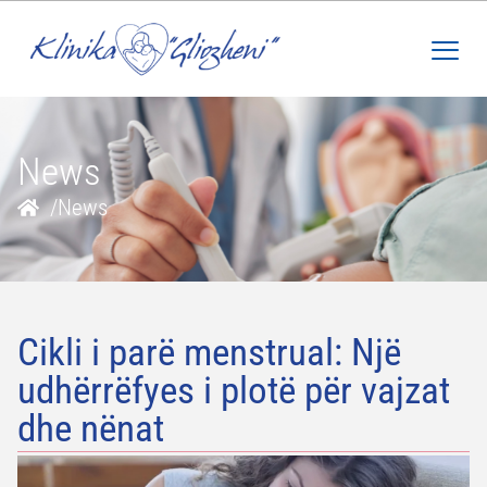
News
/
News
Cikli i parë menstrual: Një
udhërrëfyes i plotë për vajzat
dhe nënat