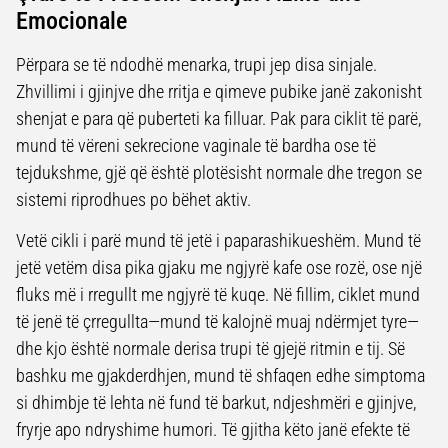
Emocionale
Përpara se të ndodhë menarka, trupi jep disa sinjale.
Zhvillimi i gjinjve dhe rritja e qimeve pubike janë zakonisht
shenjat e para që puberteti ka filluar. Pak para ciklit të parë,
mund të vëreni sekrecione vaginale të bardha ose të
tejdukshme, gjë që është plotësisht normale dhe tregon se
sistemi riprodhues po bëhet aktiv.
Vetë cikli i parë mund të jetë i paparashikueshëm. Mund të
jetë vetëm disa pika gjaku me ngjyrë kafe ose rozë, ose një
fluks më i rregullt me ngjyrë të kuqe. Në fillim, ciklet mund
të jenë të çrregullta—mund të kalojnë muaj ndërmjet tyre—
dhe kjo është normale derisa trupi të gjejë ritmin e tij. Së
bashku me gjakderdhjen, mund të shfaqen edhe simptoma
si dhimbje të lehta në fund të barkut, ndjeshmëri e gjinjve,
fryrje apo ndryshime humori. Të gjitha këto janë efekte të