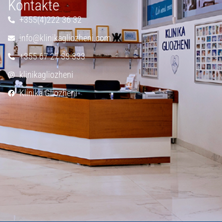
Kontakte
+355(4)222 36 32
info@klinikagliozheni.com
+355 67 27 33 333
klinikagliozheni
Klinika Gliozheni