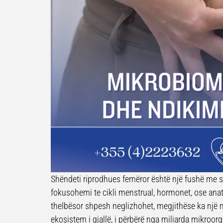
Shëndeti riprodhues femëror është një fushë me
fokusohemi te cikli menstrual, hormonet, ose ana
thelbësor shpesh neglizhohet, megjithëse ka një
ekosistem i gjallë, i përbërë nga miliarda mikroor