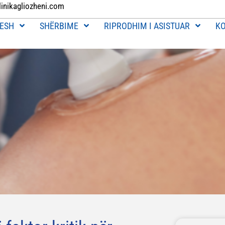
linikagliozheni.com
ESH
SHËRBIME
RIPRODHIM I ASISTUAR
K