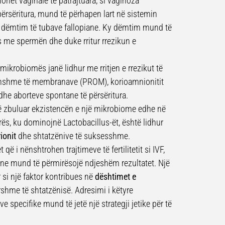
ionet vaginale të patrajtuara, si vaginoza
përsëritura, mund të përhapen lart në sistemin
 dëmtim të tubave fallopiane. Ky dëmtim mund të
s me spermën dhe duke rritur rrezikun e
mikrobiomës janë lidhur me rritjen e rrezikut të
ohshme të membranave (PROM), korioamnionitit
 dhe aborteve spontane të përsëritura.
ë zbuluar ekzistencën e një mikrobiome edhe në
s, ku dominojnë Lactobacillus-ët, është lidhur
ionit
dhe shtatzënive të suksesshme.
t që i nënshtrohen trajtimeve të fertilitetit si IVF,
ine mund të përmirësojë ndjeshëm rezultatet. Një
 si një faktor kontribues në
dështimet e
hme të shtatzënisë. Adresimi i këtyre
 specifike mund të jetë një strategji jetike për të