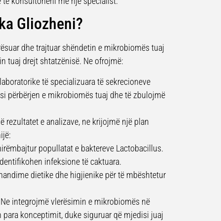
 të konsultoheni me një specialist.
ika Gliozheni?
lerësuar dhe trajtuar shëndetin e mikrobiomës tuaj
n tuaj drejt shtatzënisë. Ne ofrojmë:
aboratorike të specializuara të sekrecioneve
ësi përbërjen e mikrobiomës tuaj dhe të zbulojmë
 rezultatet e analizave, ne krijojmë një plan
ijë:
rëmbajtur popullatat e baktereve Lactobacillus.
dentifikohen infeksione të caktuara.
andime dietike dhe higjienike për të mbështetur
Ne integrojmë vlerësimin e mikrobiomës në
n para konceptimit, duke siguruar që mjedisi juaj