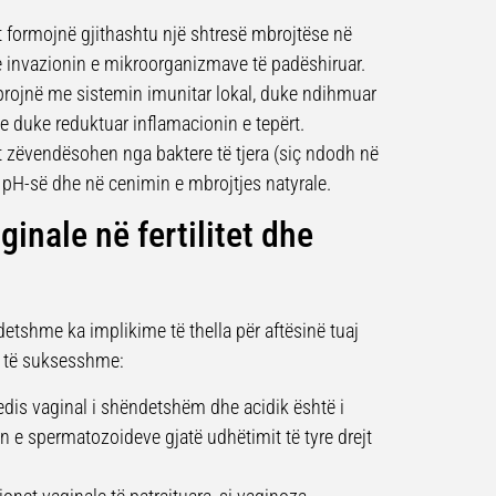
t formojnë gjithashtu një shtresë mbrojtëse në
e invazionin e mikroorganizmave të padëshiruar.
rojnë me sistemin imunitar lokal, duke ndihmuar
e duke reduktuar inflamacionin e tepërt.
t zëvendësohen nga baktere të tjera (siç ndodh në
të pH-së dhe në cenimin e mbrojtjes natyrale.
ginale në fertilitet dhe
etshme ka implikime të thella për aftësinë tuaj
i të suksesshme:
dis vaginal i shëndetshëm dhe acidik është i
 e spermatozoideve gjatë udhëtimit të tyre drejt