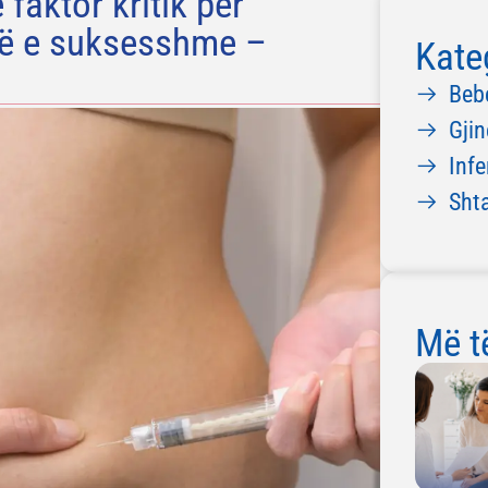
faktor kritik për
inë e suksesshme –
Kate
Beb
Gjin
Infe
Sht
Më të