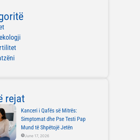
goritë
et
ekologji
rtilitet
atzëni
 rejat
Kanceri i Qafës së Mitrës:
Simptomat dhe Pse Testi Pap
Mund të Shpëtojë Jetën
June 17, 2026