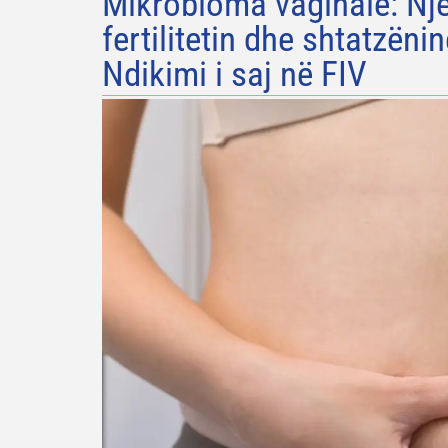
Mikrobioma vaginale: Një 
fertilitetin dhe shtatzën
Ndikimi i saj në FIV