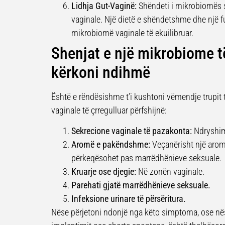
Lidhja Gut-Vaginë:
Shëndeti i mikrobiomës 
vaginale. Një dietë e shëndetshme dhe një fu
mikrobiomë vaginale të ekuilibruar.
Shenjat e një mikrobiome të
kërkoni ndihmë
Është e rëndësishme t’i kushtoni vëmendje trupit
vaginale të çrregulluar përfshijnë:
Sekrecione vaginale të pazakonta:
Ndryshime
Aromë e pakëndshme:
Veçanërisht një arom
përkeqësohet pas marrëdhënieve seksuale.
Kruarje ose djegie:
Në zonën vaginale.
Parehati gjatë marrëdhënieve seksuale.
Infeksione urinare të përsëritura.
Nëse përjetoni ndonjë nga këto simptoma, ose nës