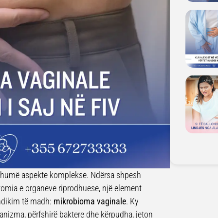
 shumë aspekte komplekse. Ndërsa shpesh
tomia e organeve riprodhuese, një element
 ndikim të madh:
mikrobioma vaginale
. Ky
ganizma, përfshirë baktere dhe kërpudha, jeton