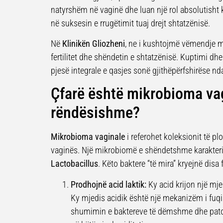
natyrshëm në vaginë dhe luan një rol absolutisht k
në suksesin e rrugëtimit tuaj drejt shtatzënisë.
Në
Klinikën Gliozheni
, ne i kushtojmë vëmendje m
fertilitet dhe shëndetin e shtatzënisë. Kuptimi d
pjesë integrale e qasjes sonë gjithëpërfshirëse nda
Çfarë është mikrobioma va
rëndësishme?
Mikrobioma vaginale
i referohet koleksionit të 
vaginës. Një mikrobiomë e shëndetshme karakteri
Lactobacillus
. Këto baktere “të mira” kryejnë disa
Prodhojnë acid laktik:
Ky acid krijon një mjed
Ky mjedis acidik është një mekanizëm i fuqi
shumimin e baktereve të dëmshme dhe patog