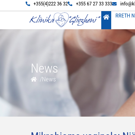
+355(4)222 36 32
+355 67 27 33 333
info@k
RRETH N
News
/
News