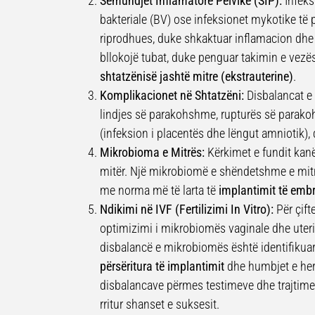
Sëmundjet Inflamatore Pelvike (SIP):
Infeks
bakteriale (BV) ose infeksionet mykotike të 
riprodhues, duke shkaktuar inflamacion dhe
bllokojë tubat, duke penguar takimin e vezë
shtatzënisë jashtë mitre (ekstrauterine)
.
Komplikacionet në Shtatzëni:
Disbalancat e 
lindjes së parakohshme, rupturës së parak
(infeksion i placentës dhe lëngut amniotik),
Mikrobioma e Mitrës:
Kërkimet e fundit kan
mitër. Një mikrobiomë e shëndetshme e mitrë
me norma më të larta të
implantimit të embr
Ndikimi në IVF (Fertilizimi In Vitro):
Për çifte
optimizimi i mikrobiomës vaginale dhe uter
disbalancë e mikrobiomës është identifikuar
përsëritura të implantimit
dhe humbjet e hers
disbalancave përmes testimeve dhe trajtimeve
rritur shanset e suksesit.