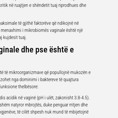
ritik në ruajtjen e shëndetit tuaj riprodhues dhe
aksimale të gjithë faktorëve që ndikojnë në
he menaxhimi i mikrobiomës vaginale është një
j kujdesit tuaj.
ginale dhe pse është e
plotë të mikroorganizmave që popullojnë mukozën e
zohet nga dominimi i baktereve të quajtura
 funksione thelbësore:
is acidik në vaginë (pH i ulët, zakonisht 3.8-4.5).
shëm natyror mbrojtës, duke penguar rritjen dhe
jenëve, të cilët shpesh nuk mund të mbijetojnë