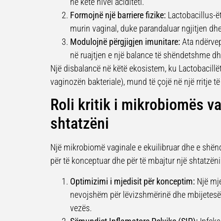
në këtë nivel aciditeti.
Formojnë një barriere fizike:
Lactobacillus-ë
murin vaginal, duke parandaluar ngjitjen dh
Modulojnë përgjigjen imunitare:
Ata ndërvep
në ruajtjen e një balance të shëndetshme dh
Një disbalancë në këtë ekosistem, ku Lactobacillë
vaginozën bakteriale), mund të çojë në një rritje 
Roli kritik i mikrobiomës va
shtatzëni
Një mikrobiomë vaginale e ekuilibruar dhe e shënd
për të konceptuar dhe për të mbajtur një shtatzën
Optimizimi i mjedisit për konceptim:
Një mje
nevojshëm për lëvizshmërinë dhe mbijetesën
vezës.