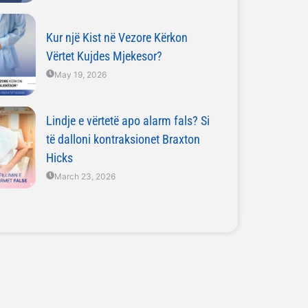
Kur një Kist në Vezore Kërkon
Vërtet Kujdes Mjekesor?
May 19, 2026
Lindje e vërtetë apo alarm fals? Si
të dalloni kontraksionet Braxton
Hicks
March 23, 2026