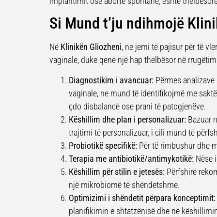
implantimit ose aborte spontane, është thelbësore
Si Mund t’ju ndihmojë Klin
Në
Klinikën Gliozheni
, ne jemi të pajisur për të v
vaginale, duke qenë një hap thelbësor në rrugëtimi
Diagnostikim i avancuar:
Përmes analizave l
vaginale, ne mund të identifikojmë me sakt
çdo disbalancë ose prani të patogjenëve.
Këshillim dhe plan i personalizuar:
Bazuar në
trajtimi të personalizuar, i cili mund të përfsh
Probiotikë specifikë:
Për të rimbushur dhe mi
Terapia me antibiotikë/antimykotikë:
Nëse i
Këshillim për stilin e jetesës:
Përfshirë rekom
një mikrobiomë të shëndetshme.
Optimizimi i shëndetit përpara konceptimit:
planifikimin e shtatzënisë dhe në këshillimi