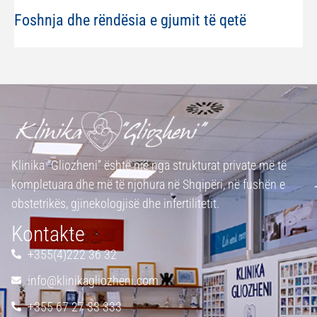
Foshnja dhe rëndësia e gjumit të qetë
Klinika “Gliozheni” është një nga strukturat private më të
kompletuara dhe më të njohura në Shqipëri, në fushën e
obstetrikës, gjinekologjisë dhe infertilitetit.
Kontakte
+355(4)222 36 32
info@klinikagliozheni.com
+355 67 27 33 333