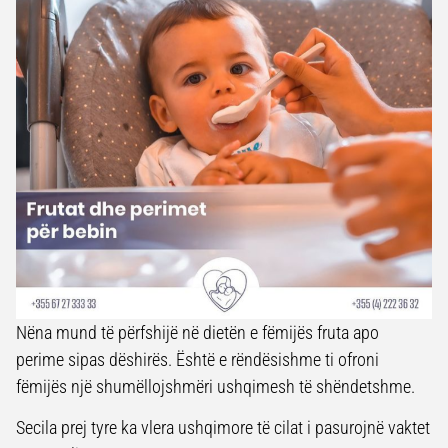
Nëna mund të përfshijë në dietën e fëmijës fruta apo
perime sipas dëshirës. Është e rëndësishme ti ofroni
fëmijës një shumëllojshmëri ushqimesh të shëndetshme.
Secila prej tyre ka vlera ushqimore të cilat i pasurojnë vaktet