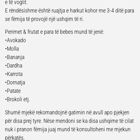
e të voglit.
E rëndësishme është ruajtja e harkut kohor me 3-4 ditë para
se fëmija të provojë një ushqim të ri.
Perimet & frutat e para të bebes mund të jenë:
•Avokado
•Molla
•Bananja
•Dardha
•Karrota
•Domatja
•Patate
•Brokoli etj.
Shumë mjekë rekomandojnë gatimin në avull apo pjekjen
për disa prej tyre. Nëse mendoni se ka disa ushqime të cilat
nuk i pranon fëmija juaj mund të konsultoheni me mjekun
përkatës.