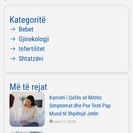
Kategoritë
Bebet
Gjinekologji
Infertilitet
Shtatzëni
Më të rejat
Kanceri i Qafës së Mitrës:
Simptomat dhe Pse Testi Pap
Mund të Shpëtojë Jetën
June 17, 2026