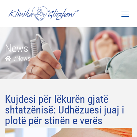
News
/
News
Kujdesi për lëkurën gjatë
shtatzënisë: Udhëzuesi juaj i
plotë për stinën e verës