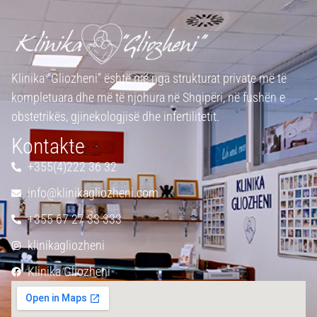
Klinika “Gliozheni” është një nga strukturat private më të
kompletuara dhe më të njohura në Shqipëri, në fushën e
obstetrikës, gjinekologjisë dhe infertilitetit.
Kontakte
+355(4)222 36 32
info@klinikagliozheni.com
+355 67 27 33 333
klinikagliozheni
Klinika Gliozheni