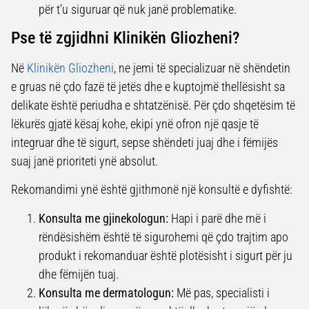
për t’u siguruar që nuk janë problematike.
Pse të zgjidhni Klinikën Gliozheni?
Në
Klinikën Gliozheni
, ne jemi të specializuar në shëndetin
e gruas në çdo fazë të jetës dhe e kuptojmë thellësisht sa
delikate është periudha e shtatzënisë. Për çdo shqetësim të
lëkurës gjatë kësaj kohe, ekipi ynë ofron një qasje të
integruar dhe të sigurt, sepse shëndeti juaj dhe i fëmijës
suaj janë prioriteti ynë absolut.
Rekomandimi ynë është gjithmonë një konsultë e dyfishtë:
Konsulta me gjinekologun:
Hapi i parë dhe më i
rëndësishëm është të sigurohemi që çdo trajtim apo
produkt i rekomanduar është plotësisht i sigurt për ju
dhe fëmijën tuaj.
Konsulta me dermatologun:
Më pas, specialisti i