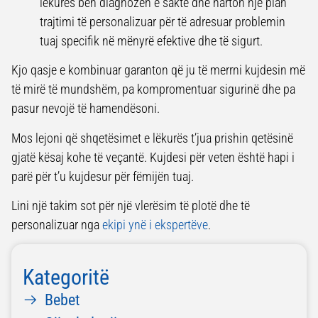
lëkurës bën diagnozën e saktë dhe harton një plan
trajtimi të personalizuar për të adresuar problemin
tuaj specifik në mënyrë efektive dhe të sigurt.
Kjo qasje e kombinuar garanton që ju të merrni kujdesin më
të mirë të mundshëm, pa kompromentuar sigurinë dhe pa
pasur nevojë të hamendësoni.
Mos lejoni që shqetësimet e lëkurës t’jua prishin qetësinë
gjatë kësaj kohe të veçantë. Kujdesi për veten është hapi i
parë për t’u kujdesur për fëmijën tuaj.
Lini një takim sot për një vlerësim të plotë dhe të
personalizuar nga
ekipi ynë i ekspertëve
.
Kategoritë
Bebet