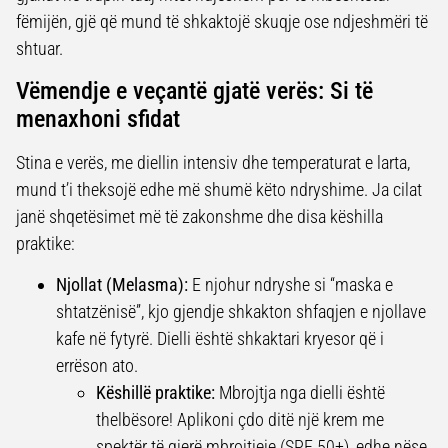
fëmijën, gjë që mund të shkaktojë skuqje ose ndjeshmëri të
shtuar.
Vëmendje e veçantë gjatë verës: Si të
menaxhoni sfidat
Stina e verës, me diellin intensiv dhe temperaturat e larta,
mund t’i theksojë edhe më shumë këto ndryshime. Ja cilat
janë shqetësimet më të zakonshme dhe disa këshilla
praktike:
Njollat (Melasma):
E njohur ndryshe si “maska e
shtatzënisë”, kjo gjendje shkakton shfaqjen e njollave
kafe në fytyrë. Dielli është shkaktari kryesor që i
errëson ato.
Këshillë praktike:
Mbrojtja nga dielli është
thelbësore! Aplikoni çdo ditë një krem me
spektër të gjerë mbrojtjeje (SPF 50+), edhe nëse