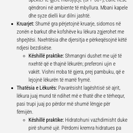
qëndroni në ambiente të mbyllura. Mbani kapele
dhe syze dielli kur dilni jashtë.
Kruarjet:
Shumë gra përjetojnë kruarje, sidomos në
zonën e barkut dhe kofshëve ku lëkura zgjerohet me
shpejtësi. Nxehtësia dhe djersitja e përkeqësojnë këtë
ndjesi bezdisëse.
Këshillë praktike:
Shmangni dushet me ujë të
nxehtë që e thajnë lëkurën; preferoni ujin e
vakët. Vishni rroba të gjera, prej pambuku, që e
lejojnë lëkurën të marrë frymë.
Thatësia e Lëkurës:
Pavarësisht lagështisë së ajrit,
lëkura juaj mund të ndihet më e thatë dhe e tërhequr,
pasi trupi juaj po përdor më shumë lëngje për
fëmijën.
Këshillë praktike:
Hidratohuni vazhdimisht duke
pirë shumë ujë. Përdorni kremra hidratues pa