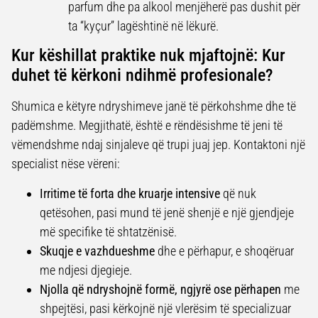
parfum dhe pa alkool menjëherë pas dushit për
ta “kyçur” lagështinë në lëkurë.
Kur këshillat praktike nuk mjaftojnë: Kur
duhet të kërkoni ndihmë profesionale?
Shumica e këtyre ndryshimeve janë të përkohshme dhe të
padëmshme. Megjithatë, është e rëndësishme të jeni të
vëmendshme ndaj sinjaleve që trupi juaj jep. Kontaktoni një
specialist nëse vëreni:
Irritime të forta dhe kruarje intensive
që nuk
qetësohen, pasi mund të jenë shenjë e një gjendjeje
më specifike të shtatzënisë.
Skuqje e vazhdueshme
dhe e përhapur, e shoqëruar
me ndjesi djegieje.
Njolla që ndryshojnë formë, ngjyrë ose përhapen
me
shpejtësi, pasi kërkojnë një vlerësim të specializuar