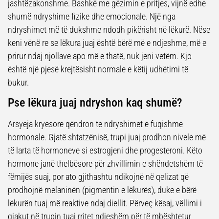
jashtëzakonshme. Bashkë me gëzimin e pritjes, vijnë edhe
shumë ndryshime fizike dhe emocionale. Një nga
ndryshimet më të dukshme ndodh pikërisht në lëkurë. Nëse
keni vënë re se lëkura juaj është bërë më e ndjeshme, më e
prirur ndaj njollave apo më e thatë, nuk jeni vetëm. Kjo
është një pjesë krejtësisht normale e këtij udhëtimi të
bukur.
Pse lëkura juaj ndryshon kaq shumë?
Arsyeja kryesore qëndron te ndryshimet e fuqishme
hormonale. Gjatë shtatzënisë, trupi juaj prodhon nivele më
të larta të hormoneve si estrogjeni dhe progesteroni. Këto
hormone janë thelbësore për zhvillimin e shëndetshëm të
fëmijës suaj, por ato gjithashtu ndikojnë në qelizat që
prodhojnë melaninën (pigmentin e lëkurës), duke e bërë
lëkurën tuaj më reaktive ndaj diellit. Përveç kësaj, vëllimi i
gjakut në trupin tuaj rritet ndjeshëm për të mbështetur