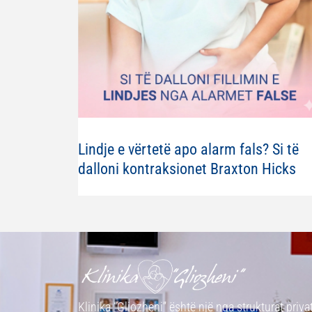
Lindje e vërtetë apo alarm fals? Si të
dalloni kontraksionet Braxton Hicks
Klinika “Gliozheni” është një nga strukturat priva