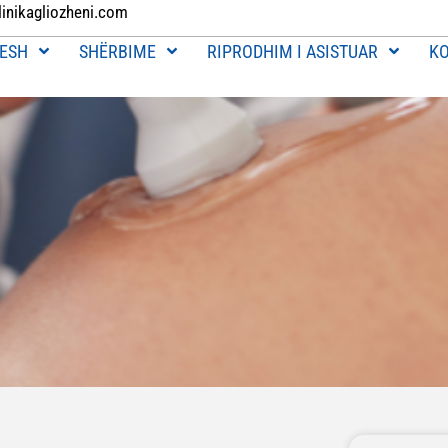
linikagliozheni.com
ESH
SHËRBIME
RIPRODHIM I ASISTUAR
K