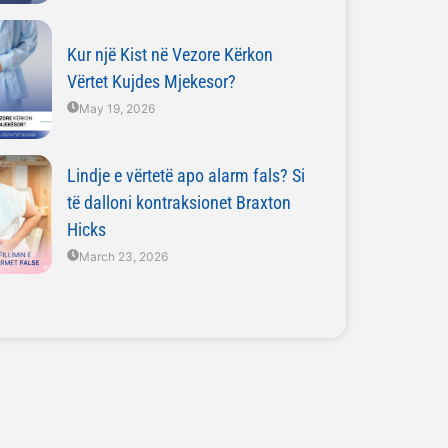
Kur një Kist në Vezore Kërkon
Vërtet Kujdes Mjekesor?
May 19, 2026
Lindje e vërtetë apo alarm fals? Si
të dalloni kontraksionet Braxton
Hicks
March 23, 2026