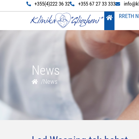
+355(4)222 36 32
+355 67 27 33 333
info@k
RRETH N
News
/
News