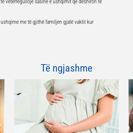
ë vetërregullojë sasinë e ushqimit që dëshiron të
t ushqime me të gjithë familjen gjatë vaktit kur
Të ngjashme