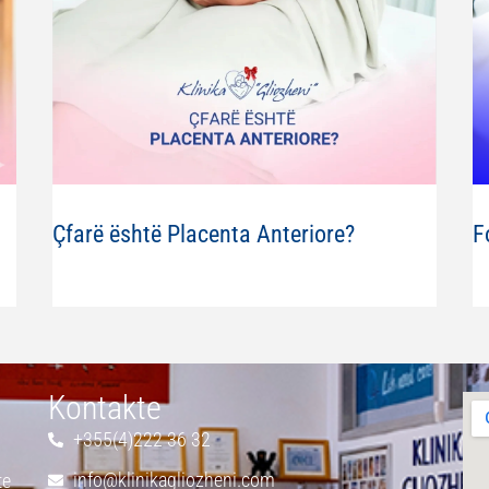
Çfarë është Placenta Anteriore?
F
Kontakte
+355(4)222 36 32
info@klinikagliozheni.com
te