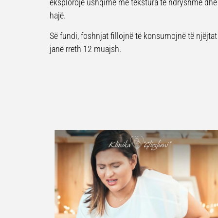
eksplorojë ushqime me tekstura të ndryshme dhe t
hajë.
Së fundi, foshnjat fillojnë të konsumojnë të njëjta
janë rreth 12 muajsh.