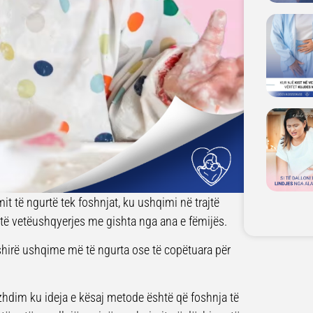
it të ngurtë tek foshnjat, ku ushqimi në trajtë
 të vetëushqyerjes me gishta nga ana e fëmijës.
shirë ushqime më të ngurta ose të copëtuara për
zhdim ku ideja e kësaj metode është që foshnja të