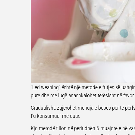
‘’Led weaning’’ është një metodë e futjes së ushqim
pure dhe me lugë anashkalohet tërësisht në favor
Gradualisht, zgjerohet menuja e bebes për të përf
t’u konsumuar me duar.
Kjo metodë fillon në periudhën 6 muajore e në va