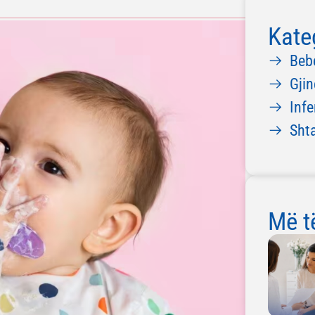
Kate
Beb
Gjin
Infe
Sht
Më të