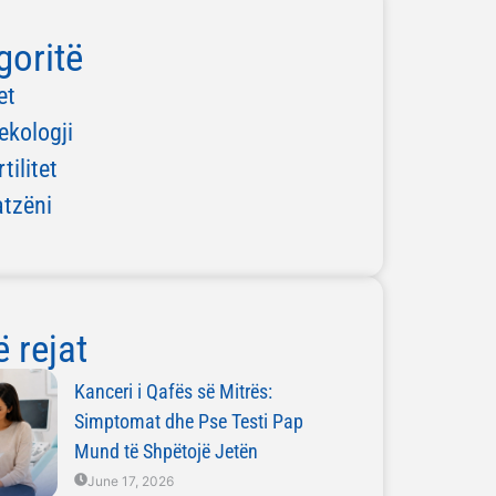
goritë
et
ekologji
rtilitet
atzëni
 rejat
Kanceri i Qafës së Mitrës:
Simptomat dhe Pse Testi Pap
Mund të Shpëtojë Jetën
June 17, 2026