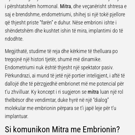
i përshtatshëm hormonal.
Mitra
, dhe veçanërisht shtresa e
saj e brendshme, endometriumi, shihej si një tokë pjellore
që thjesht priste “farën” e duhur. Nëse embrioni ishte i
shëndetshëm dhe kushtet ishin të mira, implantimi do të
ndodhte.
Megjithatë, studime të reja dhe kërkime të thelluara po
tregojnë një histori tjetër, shumë më dinamike.
Endometriumi nuk është thjesht një spektator pasiv.
Përkundrazi, ai mund të jetë një portier inteligjent, i aftë të
dallojë dhe të përzgjedhë embrionet më me potencial për
t’u zhvilluar. Ky koncept i ri sugjeron se
mitra
luan një rol
thelbësor dhe vendimtar, duke hyrë në një “dialog”
molekular me embrionin përpara se t’i japë leje për t’u
implantuar.
Si komunikon Mitra me Embrionin?