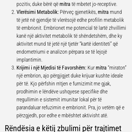
pozitiv, duke bërë që
mitra
të mbetet jo-receptive.
Vlerësimi Metabolik:
Përveç gjenetikës,
mitra
mund
të jetë në gjendje të vlerësojë edhe profilin metabolik
të embrionit. Embrionet me potencial të lartë zhvillimi
kanë një aktivitet metabolik të shëndetshëm, dhe ky
aktivitet mund të jetë një tjetër “kartë identiteti” që
endometriumi e analizon përpara se të lejojë
implantimin.
Krijimi i një Mjedisi të Favorshëm:
Kur
mitra
“miraton”
një embrion, ajo përgjigjet duke krijuar kushte ideale
për të. Kjo përfshin rritjen e furnizimit me gjak,
prodhimin e lëndëve ushqyese specifike dhe
rregullimin e sistemit imunitar lokal për të
parandaluar refuzimin e embrionit. Pra, jo vetëm që e
përzgjedh, por edhe e mbështet aktivisht atë.
Rëndësia e këtij zbulimi për trajtimet