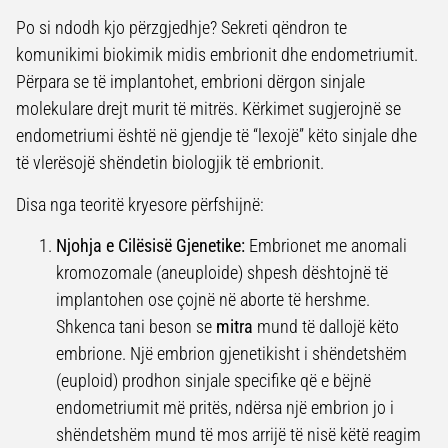
Po si ndodh kjo përzgjedhje? Sekreti qëndron te
komunikimi biokimik midis embrionit dhe endometriumit.
Përpara se të implantohet, embrioni dërgon sinjale
molekulare drejt murit të mitrës. Kërkimet sugjerojnë se
endometriumi është në gjendje të “lexojë” këto sinjale dhe
të vlerësojë shëndetin biologjik të embrionit.
Disa nga teoritë kryesore përfshijnë:
Njohja e Cilësisë Gjenetike:
Embrionet me anomali
kromozomale (aneuploide) shpesh dështojnë të
implantohen ose çojnë në aborte të hershme.
Shkenca tani beson se
mitra
mund të dallojë këto
embrione. Një embrion gjenetikisht i shëndetshëm
(euploid) prodhon sinjale specifike që e bëjnë
endometriumit më pritës, ndërsa një embrion jo i
shëndetshëm mund të mos arrijë të nisë këtë reagim