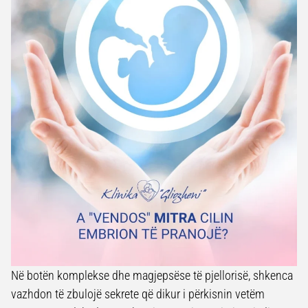
Në botën komplekse dhe magjepsëse të pjellorisë, shkenca
vazhdon të zbulojë sekrete që dikur i përkisnin vetëm