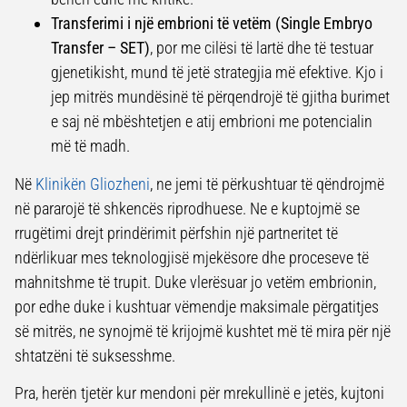
Transferimi i një embrioni të vetëm (Single Embryo
Transfer – SET)
, por me cilësi të lartë dhe të testuar
gjenetikisht, mund të jetë strategjia më efektive. Kjo i
jep mitrës mundësinë të përqendrojë të gjitha burimet
e saj në mbështetjen e atij embrioni me potencialin
më të madh.
Në
Klinikën Gliozheni
, ne jemi të përkushtuar të qëndrojmë
në pararojë të shkencës riprodhuese. Ne e kuptojmë se
rrugëtimi drejt prindërimit përfshin një partneritet të
ndërlikuar mes teknologjisë mjekësore dhe proceseve të
mahnitshme të trupit. Duke vlerësuar jo vetëm embrionin,
por edhe duke i kushtuar vëmendje maksimale përgatitjes
së mitrës, ne synojmë të krijojmë kushtet më të mira për një
shtatzëni të suksesshme.
Pra, herën tjetër kur mendoni për mrekullinë e jetës, kujtoni