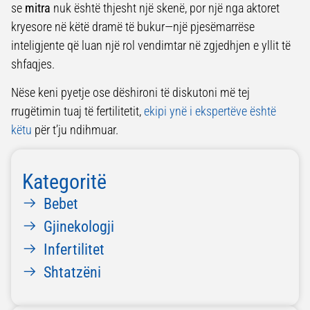
se
mitra
nuk është thjesht një skenë, por një nga aktoret
kryesore në këtë dramë të bukur—një pjesëmarrëse
inteligjente që luan një rol vendimtar në zgjedhjen e yllit të
shfaqjes.
Nëse keni pyetje ose dëshironi të diskutoni më tej
rrugëtimin tuaj të fertilitetit,
ekipi ynë i ekspertëve është
këtu
për t’ju ndihmuar.
Kategoritë
Bebet
Gjinekologji
Infertilitet
Shtatzëni