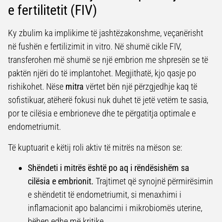
e fertilitetit (FIV)
Ky zbulim ka implikime të jashtëzakonshme, veçanërisht
në fushën e fertilizimit in vitro. Në shumë cikle FIV,
transferohen më shumë se një embrion me shpresën se të
paktën njëri do të implantohet. Megjithatë, kjo qasje po
rishikohet. Nëse
mitra
vërtet bën një përzgjedhje kaq të
sofistikuar, atëherë fokusi nuk duhet të jetë vetëm te sasia,
por te cilësia e embrioneve dhe te përgatitja optimale e
endometriumit.
Të kuptuarit e këtij roli aktiv të mitrës na mëson se:
Shëndeti i mitrës është po aq i rëndësishëm sa
cilësia e embrionit.
Trajtimet që synojnë përmirësimin
e shëndetit të endometriumit, si menaxhimi i
inflamacionit apo balancimi i mikrobiomës uterine,
bëhen edhe më kritike.