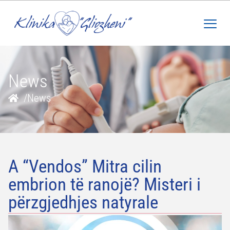
News
/
News
A “Vendos” Mitra cilin
embrion të ranojë? Misteri i
përzgjedhjes natyrale