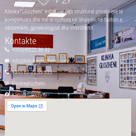
Klinika “Gliozheni” është një nga strukturat private më të
kompletuara dhe më të njohura në Shqipëri, në fushën e
obstetrikës, gjinekologjisë dhe infertilitetit.
Kontakte
+355(4)222 36 32
info@klinikagliozheni.com
+355 67 27 33 333
klinikagliozheni
Klinika Gliozheni