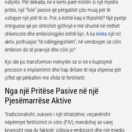
natyrës. Për dekada, ne e kemi parë mitrën si një mjedis
pritës, një “fole” pasive që përgatitet çdo muaj për të
ushqyer një jetë të re. Por, a është kaq e thjeshtë? Një pyetje
intriguese që po shtrohet gjithnjë e më shumë në rrethet
shkencore dhe embriologjike është kjo: A ka
mitra
një rol
aktiv, pothuajse “të ndërgjegjshëm”, në vendosjen se cilin
embrion do të pranojë dhe cilin jo?
Kjo ide po transformon mënyrën se si ne e kuptojmë
procesin e implantimit dhe hap dritare të reja shprese për
çiftet që përballen me sfida të fertilitetit.
Nga një Pritëse Pasive në një
Pjesëmarrëse Aktive
Tradicionalisht, suksesi i një shtatzënie, veçanërisht
nëpërmjet fertilizimit in vitro (FIV), mendohej se varej
kryesisht nga dy faktorë: cilësia e embrionit dhe një mjedis