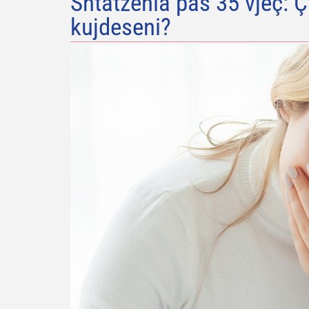
Shtatzënia pas 35 vjeç: Ç
kujdeseni?