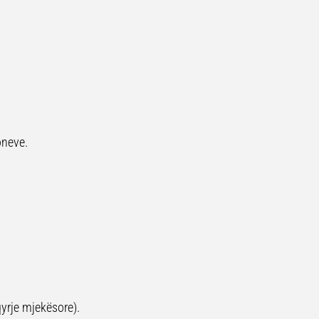
oneve.
yrje mjekësore).