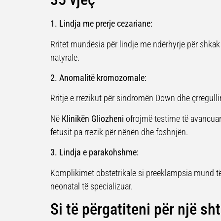
1. Lindja me prerje cezariane:
Rritet mundësia për lindje me ndërhyrje për shka
natyrale.
2. Anomalitë kromozomale:
Rritje e rrezikut për sindromën Down dhe çrregullim
Në
Klinikën Gliozheni
ofrojmë testime të avancuar
fetusit pa rrezik për nënën dhe foshnjën.
3. Lindja e parakohshme:
Komplikimet obstetrikale si preeklampsia mund të
neonatal të specializuar.
Si të përgatiteni për një s