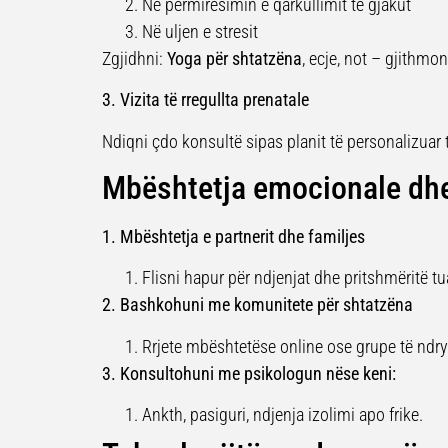
Në përmirësimin e qarkullimit të gjakut
Në uljen e stresit
Zgjidhni:
Yoga për shtatzëna
, ecje, not – gjithm
3. Vizita të rregullta prenatale
Ndiqni çdo konsultë sipas planit të personalizuar 
Mbështetja emocionale dhe
1. Mbështetja e partnerit dhe familjes
Flisni hapur për ndjenjat dhe pritshmëritë tu
2. Bashkohuni me komunitete për shtatzëna
Rrjete mbështetëse online ose grupe të ndr
3. Konsultohuni me psikologun nëse keni:
Ankth, pasiguri, ndjenja izolimi apo frike.