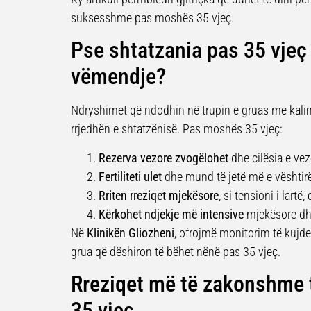
suksesshme pas moshës 35 vjeç.
Pse shtatzania pas 35 vje
vëmendje?
Ndryshimet që ndodhin në trupin e gruas me kalimin
rrjedhën e shtatzënisë. Pas moshës 35 vjeç:
Rezerva vezore zvogëlohet
dhe cilësia e vez
Fertiliteti ulet
dhe mund të jetë më e vështir
Rriten rreziqet mjekësore
, si tensioni i lart
Kërkohet ndjekje më intensive
mjekësore dhe
Në
Klinikën Gliozheni
, ofrojmë monitorim të kujd
grua që dëshiron të bëhet nënë pas 35 vjeç.
Rreziqet më të zakonshme 
35 vjeç