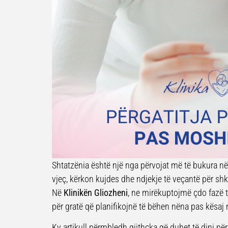
Shtatzënia është një nga përvojat më të bukura n
vjeç, kërkon kujdes dhe ndjekje të veçantë për sh
Në
Klinikën Gliozheni
, ne mirëkuptojmë çdo fazë 
për gratë që planifikojnë të bëhen nëna pas kësaj
Ky artikull përmbledh gjithçka që duhet të dini pë