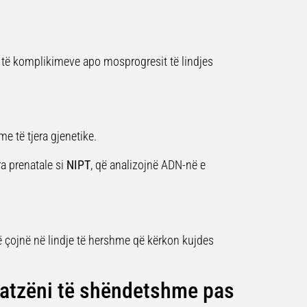
k të komplikimeve apo mosprogresit të lindjes
e të tjera gjenetike.
a prenatale si
NIPT
, që analizojnë ADN-në e
 çojnë në lindje të hershme që kërkon kujdes
htatzëni të shëndetshme pas