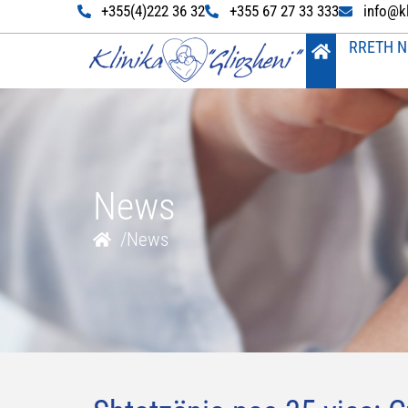
+355(4)222 36 32
+355 67 27 33 333
info@k
RRETH N
News
/
News