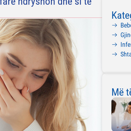
farë ndryshon dhe si të
Kate
Beb
Gjin
Infe
Sht
Më të