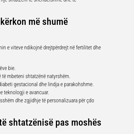
ç kërkon më shumë
 e viteve ndikojnë drejtpërdrejt në fertilitet dhe
ëve bie.
ë të mbeteni shtatzënë natyrshëm.
ë, diabeti gestacional dhe lindja e parakohshme.
 teknologji e avancuar.
esshëm dhe zgjidhje të personalizuara për çdo
të shtatzënisë pas moshës