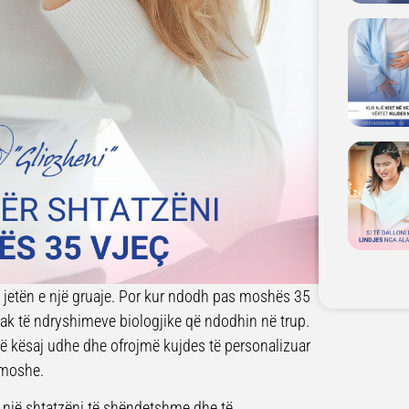
ë jetën e një gruaje. Por kur ndodh pas moshës 35
kak të ndryshimeve biologjike që ndodhin në trup.
të kësaj udhe dhe ofrojmë kujdes të personalizuar
 moshe.
r një shtatzëni të shëndetshme dhe të