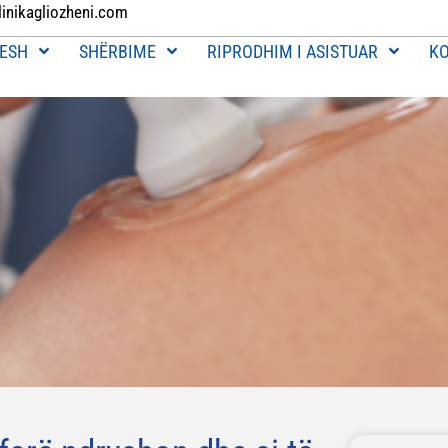
linikagliozheni.com
ESH
SHËRBIME
RIPRODHIM I ASISTUAR
K