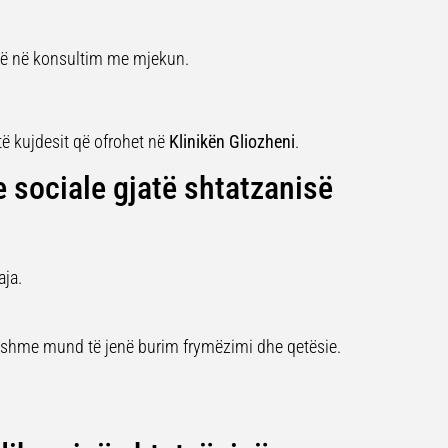
onë në konsultim me mjekun.
të kujdesit që ofrohet në
Klinikën Gliozheni
.
 sociale gjatë shtatzanisë
aja.
yshme mund të jenë burim frymëzimi dhe qetësie.