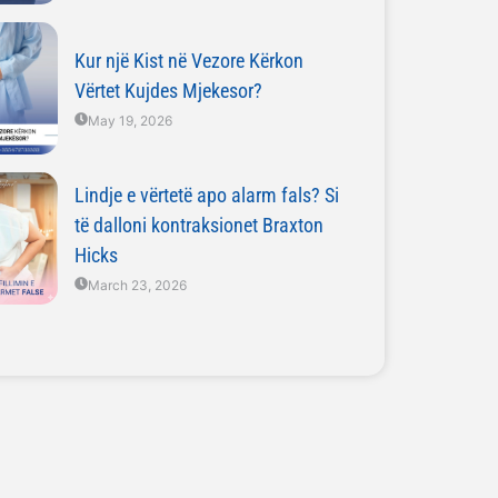
Kur një Kist në Vezore Kërkon
Vërtet Kujdes Mjekesor?
May 19, 2026
Lindje e vërtetë apo alarm fals? Si
të dalloni kontraksionet Braxton
Hicks
March 23, 2026