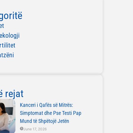
goritë
et
ekologji
rtilitet
atzëni
 rejat
Kanceri i Qafës së Mitrës:
Simptomat dhe Pse Testi Pap
Mund të Shpëtojë Jetën
June 17, 2026