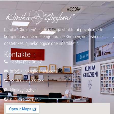
Klinika “Gliozheni” është një nga strukturat private më të
kompletuara dhe më të njohura në Shqipëri, në fushën e
obstetrikës, gjinekologjisë dhe infertilitetit.
Kontakte
+355(4)222 36 32
info@klinikagliozheni.com
+355 67 27 33 333
klinikagliozheni
Klinika Gliozheni