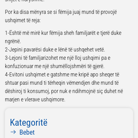
Por ka disa mënyra se si fëmija juaj mund të provojë
ushqimet të reja:
1-Është më mirë kur fëmija sheh familjarët e tjerë duke
ngrënë.
2-Jepini pavarësi duke e lënë të ushqehet vetë.
3-Lejoni të familjarizohet me një lloj ushqimi pa e
konfuzionuar me një shumëllojshmëri të gjerë.
4-Evitoni ushqimet e gatshme me kripë apo sheqer të
shtuar pasi mund ti tërheqin vëmendjen dhe mund të
dëshiroj ti konsumoj, por nuk e ndihmojnë siç duhet në
marjen e vlerave ushqimore.
Kategoritë
Bebet