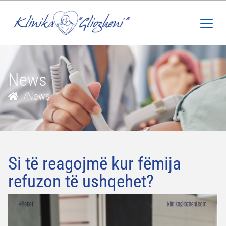
News
/
News
Si të reagojmë kur fëmija
refuzon të ushqehet?