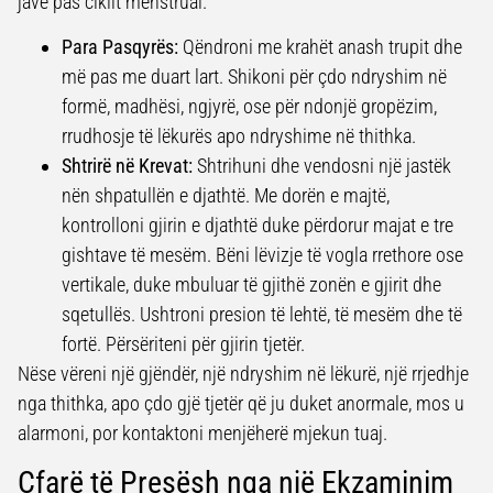
javë pas ciklit menstrual.
Para Pasqyrës:
Qëndroni me krahët anash trupit dhe
më pas me duart lart. Shikoni për çdo ndryshim në
formë, madhësi, ngjyrë, ose për ndonjë gropëzim,
rrudhosje të lëkurës apo ndryshime në thithka.
Shtrirë në Krevat:
Shtrihuni dhe vendosni një jastëk
nën shpatullën e djathtë. Me dorën e majtë,
kontrolloni gjirin e djathtë duke përdorur majat e tre
gishtave të mesëm. Bëni lëvizje të vogla rrethore ose
vertikale, duke mbuluar të gjithë zonën e gjirit dhe
sqetullës. Ushtroni presion të lehtë, të mesëm dhe të
fortë. Përsëriteni për gjirin tjetër.
Nëse vëreni një gjëndër, një ndryshim në lëkurë, një rrjedhje
nga thithka, apo çdo gjë tjetër që ju duket anormale, mos u
alarmoni, por kontaktoni menjëherë mjekun tuaj.
Çfarë të Presësh nga një Ekzaminim