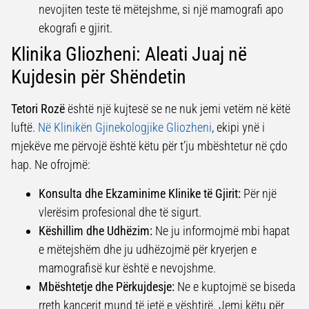
nevojiten teste të mëtejshme, si një mamografi apo
ekografi e gjirit.
Klinika Gliozheni: Aleati Juaj në
Kujdesin për Shëndetin
Tetori Rozë
është një kujtesë se ne nuk jemi vetëm në këtë
luftë.
Në Klinikën Gjinekologjike Gliozheni
, ekipi ynë i
mjekëve me përvojë është këtu për t’ju mbështetur në çdo
hap. Ne ofrojmë:
Konsulta dhe Ekzaminime Klinike të Gjirit:
Për një
vlerësim profesional dhe të sigurt.
Këshillim dhe Udhëzim:
Ne ju informojmë mbi hapat
e mëtejshëm dhe ju udhëzojmë për kryerjen e
mamografisë kur është e nevojshme.
Mbështetje dhe Përkujdesje:
Ne e kuptojmë se biseda
rreth kancerit mund të jetë e vështirë. Jemi këtu për