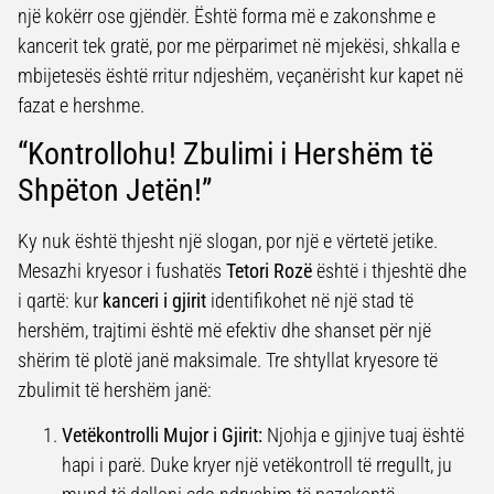
një kokërr ose gjëndër. Është forma më e zakonshme e
kancerit tek gratë, por me përparimet në mjekësi, shkalla e
mbijetesës është rritur ndjeshëm, veçanërisht kur kapet në
fazat e hershme.
“Kontrollohu! Zbulimi i Hershëm të
Shpëton Jetën!”
Ky nuk është thjesht një slogan, por një e vërtetë jetike.
Mesazhi kryesor i fushatës
Tetori Rozë
është i thjeshtë dhe
i qartë: kur
kanceri i gjirit
identifikohet në një stad të
hershëm, trajtimi është më efektiv dhe shanset për një
shërim të plotë janë maksimale. Tre shtyllat kryesore të
zbulimit të hershëm janë:
Vetëkontrolli Mujor i Gjirit:
Njohja e gjinjve tuaj është
hapi i parë. Duke kryer një vetëkontroll të rregullt, ju