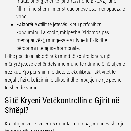
mutacionet gjenetike (si BRCA1 dhe BRCA2), dhe
fillimi i hershëm i menstruacioneve ose menopauza e
vonë.
Faktorët e stilit të jetesës:
Këtu përfshihen
konsumimi i alkoolit, mbipesha (sidomos pas
menopauzës), mungesa e aktivitetit fizik dhe
përdorimi i terapisë hormonale.
Edhe pse disa faktorë nuk mund të kontrollohen, një
mënyrë jetese e shëndetshme mund të ndihmojë në uljen e
rrezikut. Kjo përfshin një dietë të ekuilibruar, aktivitet të
rregullt fizik, kufizimin e alkoolit dhe mbajtjen e një peshe
të shëndetshme.
Si të Kryeni Vetëkontrollin e Gjirit në
Shtëpi?
Kushtojini vetes vetëm 5 minuta çdo muaj, mundësisht një