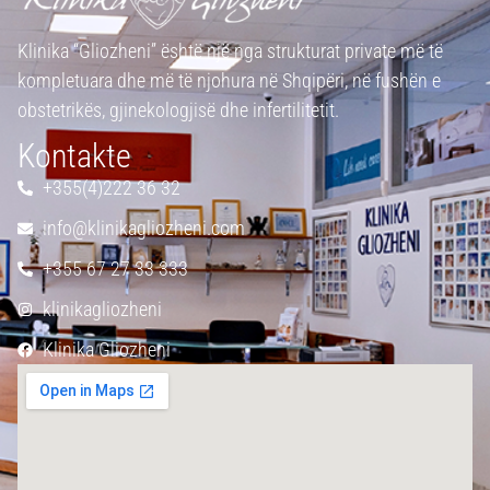
Klinika “Gliozheni” është një nga strukturat private më të
kompletuara dhe më të njohura në Shqipëri, në fushën e
obstetrikës, gjinekologjisë dhe infertilitetit.
Kontakte
+355(4)222 36 32
info@klinikagliozheni.com
+355 67 27 33 333
klinikagliozheni
Klinika Gliozheni