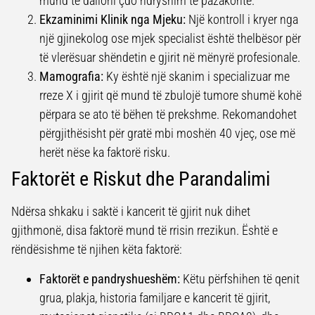
mund të dalloni çdo ndryshim të pazakontë.
Ekzaminimi Klinik nga Mjeku:
Një kontroll i kryer nga
një gjinekolog ose mjek specialist është thelbësor për
të vlerësuar shëndetin e gjirit në mënyrë profesionale.
Mamografia:
Ky është një skanim i specializuar me
rreze X i gjirit që mund të zbulojë tumore shumë kohë
përpara se ato të bëhen të prekshme. Rekomandohet
përgjithësisht për gratë mbi moshën 40 vjeç, ose më
herët nëse ka faktorë risku.
Faktorët e Riskut dhe Parandalimi
Ndërsa shkaku i saktë i kancerit të gjirit nuk dihet
gjithmonë, disa faktorë mund të rrisin rrezikun. Është e
rëndësishme të njihen këta faktorë:
Faktorët e pandryshueshëm:
Këtu përfshihen të qenit
grua, plakja, historia familjare e kancerit të gjirit,