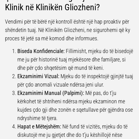
Klinik në Klinikën Gliozheni?
Vendimi për të bërë një kontroll është një hap proaktiv për
shëndetin tuaj. Në Klinikën Gliozheni, ne sigurohemi që ky
proces të jetë sa më komod dhe informues.
Biseda Konfidenciale:
Fillimisht, mjeku do të bisedojë
me ju për historinë tuaj mjekësore dhe familjare, si
dhe për çdo shqetësim që mund të keni.
Ekzaminimi Vizual:
Mjeku do të inspektojë gjinjtë tuaj
për çdo anomali vizuale ndërsa jeni ulur.
Ekzaminimi Manual (Palpimi):
Më pas, do t’ju
kërkohet të shtriheni ndërsa mjeku ekzaminon me
kujdes çdo gji dhe zonën e sqetullave për gjëndra ose
ndryshime të tjera.
Hapat e Mëtejshëm:
Në fund të vizitës, mjeku do të
diskutojë me ju gjetjet dhe do t’ju këshillojë nëse