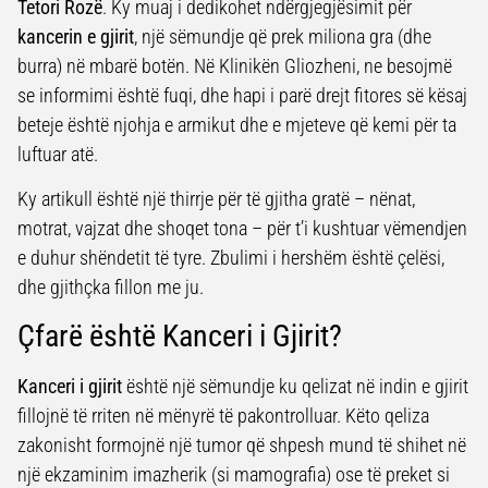
Tetori Rozë
. Ky muaj i dedikohet ndërgjegjësimit për
kancerin e gjirit
, një sëmundje që prek miliona gra (dhe
burra) në mbarë botën. Në Klinikën Gliozheni, ne besojmë
se informimi është fuqi, dhe hapi i parë drejt fitores së kësaj
beteje është njohja e armikut dhe e mjeteve që kemi për ta
luftuar atë.
Ky artikull është një thirrje për të gjitha gratë – nënat,
motrat, vajzat dhe shoqet tona – për t’i kushtuar vëmendjen
e duhur shëndetit të tyre. Zbulimi i hershëm është çelësi,
dhe gjithçka fillon me ju.
Çfarë është Kanceri i Gjirit?
Kanceri i gjirit
është një sëmundje ku qelizat në indin e gjirit
fillojnë të rriten në mënyrë të pakontrolluar. Këto qeliza
zakonisht formojnë një tumor që shpesh mund të shihet në
një ekzaminim imazherik (si mamografia) ose të preket si