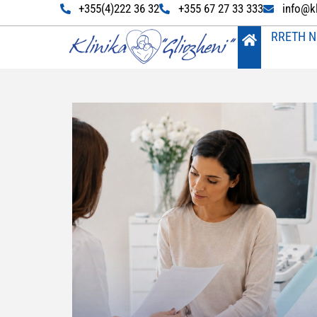
+355(4)222 36 32
+355 67 27 33 333
info@k
RRETH N