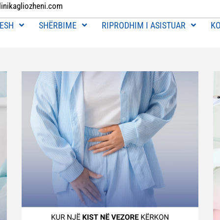
linikagliozheni.com
ESH
SHËRBIME
RIPRODHIM I ASISTUAR
K