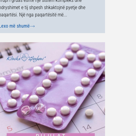
Trupi i gruas është një sistem kompleks dhe
ndryshimet e tij shpesh shkaktojnë pyetje dhe
paqartësi. Një nga paqartësitë më...
Lexo më shumë