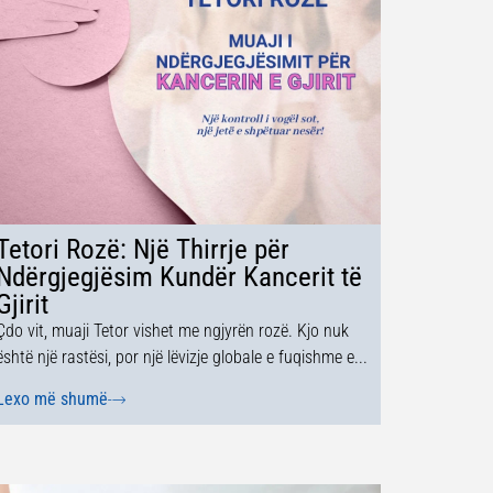
Tetori Rozë: Një Thirrje për
Ndërgjegjësim Kundër Kancerit të
Gjirit
Çdo vit, muaji Tetor vishet me ngjyrën rozë. Kjo nuk
është një rastësi, por një lëvizje globale e fuqishme e...
Lexo më shumë