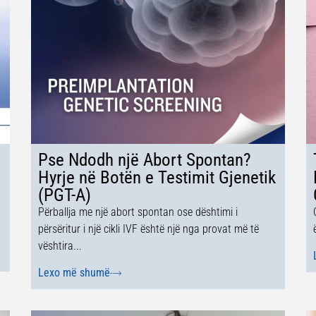
Pse Ndodh një Abort Spontan?
Hyrje në Botën e Testimit Gjenetik
(PGT-A)
Përballja me një abort spontan ose dështimi i
përsëritur i një cikli IVF është një nga provat më të
vështira...
Lexo më shumë