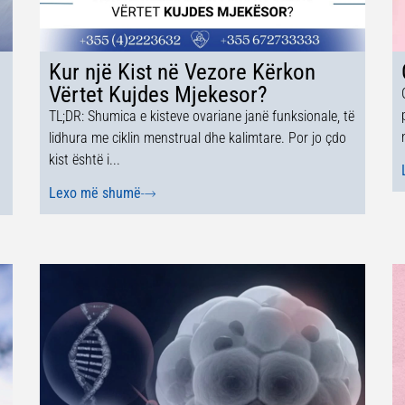
Kur një Kist në Vezore Kërkon
Vërtet Kujdes Mjekesor?
TL;DR: Shumica e kisteve ovariane janë funksionale, të
lidhura me ciklin menstrual dhe kalimtare. Por jo çdo
kist është i...
Lexo më shumë