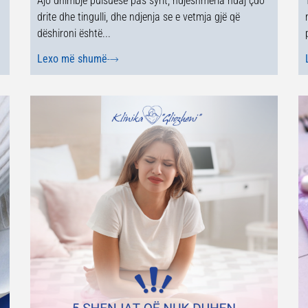
Ajo dhimbje pulsuese pas syrit, ndjeshmëria ndaj çdo
drite dhe tingulli, dhe ndjenja se e vetmja gjë që
dëshironi është...
Lexo më shumë