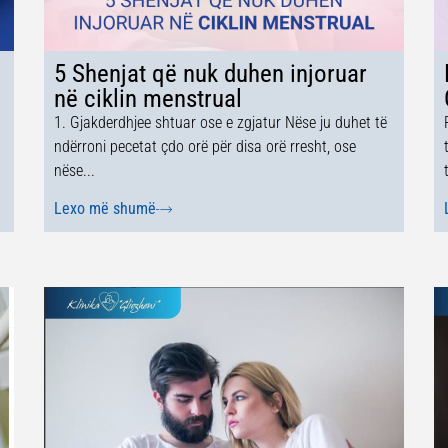
5 Shenjat që nuk duhen injoruar
në ciklin menstrual
1. Gjakderdhjee shtuar ose e zgjatur Nëse ju duhet të
ndërroni pecetat çdo orë për disa orë rresht, ose
nëse...
Lexo më shumë