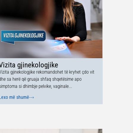
Vizita gjinekologjike
Vizita gjinekologjike rekomandohet të kryhet çdo vit
dhe sa herë që gruaja shfaq shqetësime apo
simptoma si dhimbje pelvike, vaginale...
Lexo më shumë