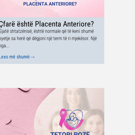
Çfarë është Placenta Anteriore?
Gjatë shtatzënisë, është normale që të keni shumë
pyetje sa herë që dëgjoni një term të ri mjekësor. Një
nga...
Lexo më shumë