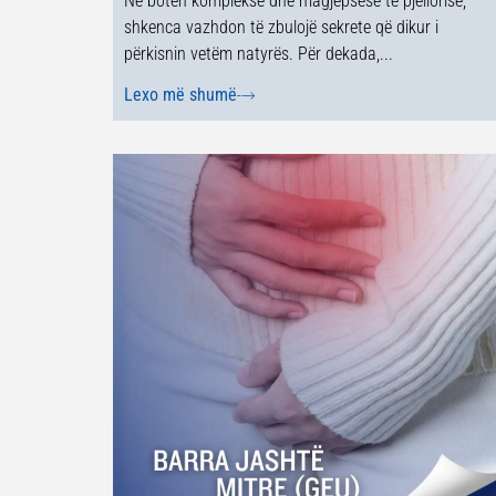
Në botën komplekse dhe magjepsëse të pjellorisë,
shkenca vazhdon të zbulojë sekrete që dikur i
përkisnin vetëm natyrës. Për dekada,...
Lexo më shumë