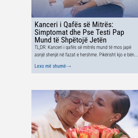
Kanceri i Qafës së Mitrës:
Simptomat dhe Pse Testi Pap
Mund të Shpëtojë Jetën
TL;DR: Kanceri i qafës së mitrës mund të mos japë
asnjë shenjë në fazat e hershme. Pikërisht kjo e bën...
Lexo më shumë