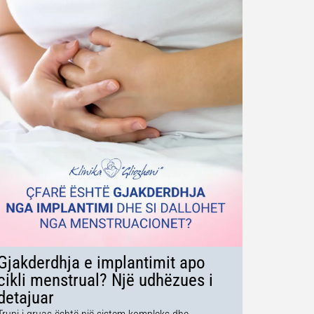
Gjakderdhja e implantimit apo
cikli menstrual? Një udhëzues i
detajuar